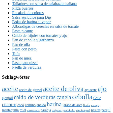
Tallarines con salsa de calabazita italiana
Pizza puerros
Ensalada de colores
Salsa agridulce para Dip
Bolas de harina al vapor
Albóndigas de cereales en salsa de tomate
Pasta picante
Caldo de frijoles con tomates y ajo
Pan de cebolla y garbanzo
Pan de olla
Pasta con pesto
Tofu
Pan de nuez
Pasta para pizza
Paella de verduras
Schlagwörter
ajo
aceite
aceite de oliva
aceite de girasol
aguacate
cebolla
caldo de verduras
canela
ajonjolí
Chile
harina
cilantro
coco
comino
eneldo
jarabe de arce
limón
mango
mantequilla
miel
naranja
pasitas
perejil
mozzarella
orégano
pan bimbo
pan integral