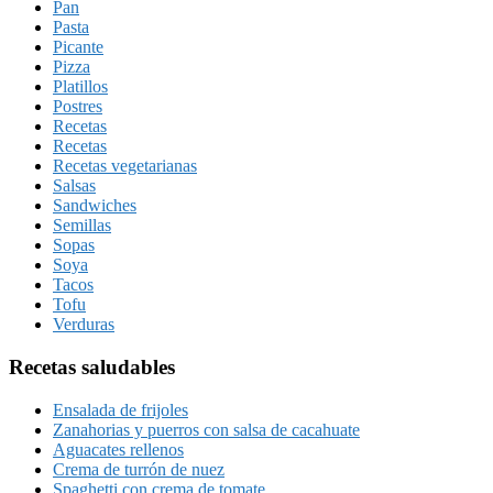
Pan
Pasta
Picante
Pizza
Platillos
Postres
Recetas
Recetas
Recetas vegetarianas
Salsas
Sandwiches
Semillas
Sopas
Soya
Tacos
Tofu
Verduras
Recetas saludables
Ensalada de frijoles
Zanahorias y puerros con salsa de cacahuate
Aguacates rellenos
Crema de turrón de nuez
Spaghetti con crema de tomate