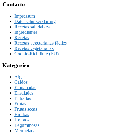
Footer
Contacto
Impressum
Datenschutzerklärung
Recetas saludables
Ingredientes
Recetas
Recetas vegetarianas fáciles
Recetas vegetarianas
Cookie-Richtlinie (EU)
Kategorien
Algas
Caldos
Empanadas
Ensaladas
Entradas
Frutas
Frutas secas
Hierbas
Hongos
Leguminosas
Mermeladas