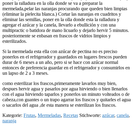
poner la ralladura en la olla donde se va a preparar la
mermelada,pelar las naranjas procurando que queden bien limpias
(eliminar la pielecita blanca.) Cortar las naranjas en cuadritos y
eliminar las semillas, poner en la olla donde esta la ralladura y
agregar el azúcar y la canela, llevarlo a ebullición y con una
multipractic o batidora de mano licuarlo y dejarlo hervir 5 minutos.
posteriormente se enbasan en frascos de vidrios limpios y
esterilizados.
Si la mermelada esta ella con azúcar de pectina no es preciso
ponerlos en el refrigerador y guardados en lugares frescos pueden
durar de 6 meses a un año, pero si se hace con azúcar normal
entonces de preferencia guardar en el refrigerador y consumirlos en
un lapso de 2 a 3 meses.
como esterilizar los frascos,primeramente lavarlos muy bien,
despues hervir agua y pasarlos por agua hirviendo o bien llenarlos
con el agua hirviendo taparlos y ponerlos un minuto volteados o de
cabeza,con guantes o un trapo agarrar los frascos y quitarles el agua
o sacarlos del agua ,de esta manera se esterilizan los frascos.
Kategorie:
Frutas
,
Mermeladas
,
Recetas
Stichworte:
azúcar
,
canela
,
naranja