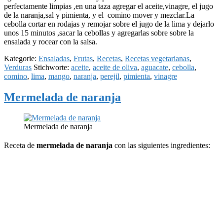
perfectamente limpias ,en una taza agregar el aceite,vinagre, el jugo
de la naranja,sal y pimienta, y el comino mover y mezclar.La
cebolla cortar en rodajas y remojar sobre el jugo de la lima y dejarlo
unos 15 minutos ,sacar la cebollas y agregarlas sobre sobre la
ensalada y rocear con la salsa.
Kategorie:
Ensaladas
,
Frutas
,
Recetas
,
Recetas vegetarianas
,
Verduras
Stichworte:
aceite
,
aceite de oliva
,
aguacate
,
cebolla
,
comino
,
lima
,
mango
,
naranja
,
perejil
,
pimienta
,
vinagre
Mermelada de naranja
Mermelada de naranja
Receta de
mermelada de naranja
con las siguientes ingredientes: