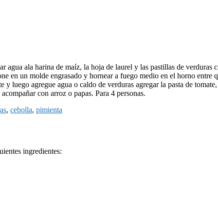
 agua ala harina de maíz, la hoja de laurel y las pastillas de verduras c
one en un molde engrasado y hornear a fuego medio en el horno entre qu
eite y luego agregue agua o caldo de verduras agregar la pasta de tomate,
. acompañar con arroz o papas. Para 4 personas.
as
,
cebolla
,
pimienta
uientes ingredientes: