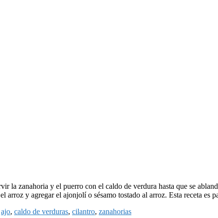
ir la zanahoria y el puerro con el caldo de verdura hasta que se abland
l arroz y agregar el ajonjolí o sésamo tostado al arroz. Esta receta es p
:
ajo
,
caldo de verduras
,
cilantro
,
zanahorias