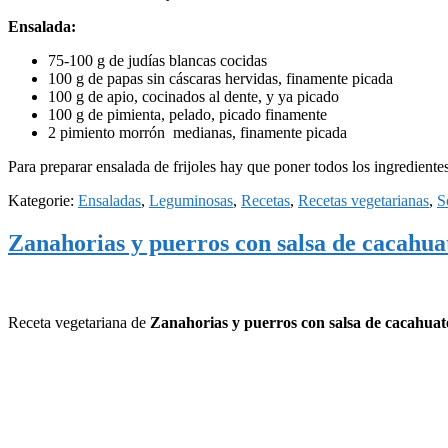
Ensalada:
75-100 g de judías blancas cocidas
100 g de papas sin cáscaras hervidas, finamente picada
100 g de apio, cocinados al dente, y ya picado
100 g de pimienta, pelado, picado finamente
2 pimiento morrón medianas, finamente picada
Para preparar ensalada de frijoles hay que poner todos los ingredientes
Kategorie:
Ensaladas
,
Leguminosas
,
Recetas
,
Recetas vegetarianas
,
S
Zanahorias y puerros con salsa de cacahua
Receta vegetariana de
Zanahorias y puerros con salsa de cacahuat