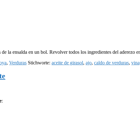
 de la ensalda en un bol. Revolver todos los ingredientes del aderezo en
oya
,
Verduras
Stichworte:
aceite de girasol
,
ajo
,
caldo de verduras
,
vina
te
e
: