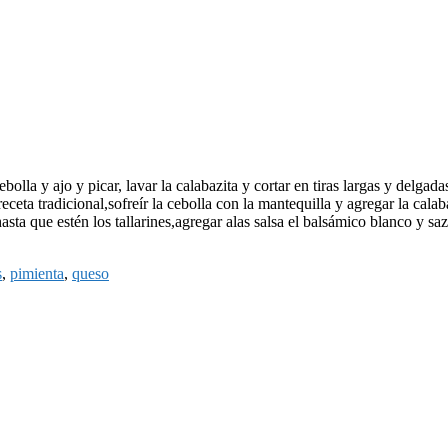
ebolla y ajo y picar, lavar la calabazita y cortar en tiras largas y delgad
eceta tradicional,sofreír la cebolla con la mantequilla y agregar la calabaz
sta que estén los tallarines,agregar alas salsa el balsámico blanco y saz
s
,
pimienta
,
queso