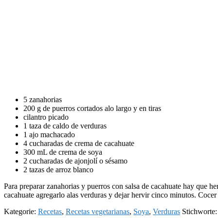
5 zanahorias
200 g de puerros cortados alo largo y en tiras
cilantro picado
1 taza de caldo de verduras
1 ajo machacado
4 cucharadas de crema de cacahuate
300 mL de crema de soya
2 cucharadas de ajonjolí o sésamo
2 tazas de arroz blanco
Para preparar zanahorias y puerros con salsa de cacahuate hay que herv
cacahuate agregarlo alas verduras y dejar hervir cinco minutos. Cocer e
Kategorie:
Recetas
,
Recetas vegetarianas
,
Soya
,
Verduras
Stichworte