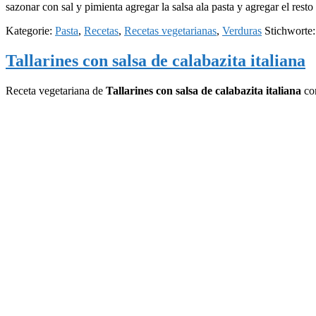
sazonar con sal y pimienta agregar la salsa ala pasta y agregar el res
Kategorie:
Pasta
,
Recetas
,
Recetas vegetarianas
,
Verduras
Stichworte
Tallarines con salsa de calabazita italiana
Receta vegetariana de
Tallarines con salsa de calabazita italiana
con