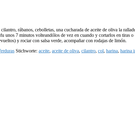
cilantro, rábanos, cebolletas, una cucharada de aceite de oliva la ralladu
ofu unos 7 minutos volteandólos de vez en cuando y cortarlos en tiras o c
revueltos) y rociar con salsa verde, acompañar con rodajas de limón.
erduras
Stichworte:
aceite
,
aceite de oliva
,
cilantro
,
col
,
harina
,
harina i