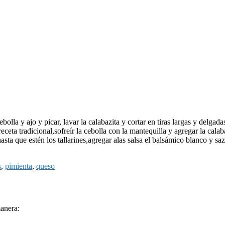
ebolla y ajo y picar, lavar la calabazita y cortar en tiras largas y delgad
eceta tradicional,sofreír la cebolla con la mantequilla y agregar la calabaz
sta que estén los tallarines,agregar alas salsa el balsámico blanco y saz
s
,
pimienta
,
queso
manera: