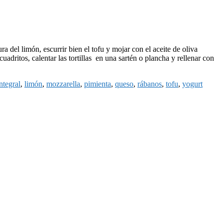
ra del limón, escurrir bien el tofu y mojar con el aceite de oliva
uadritos, calentar las tortillas en una sartén o plancha y rellenar con
ntegral
,
limón
,
mozzarella
,
pimienta
,
queso
,
rábanos
,
tofu
,
yogurt