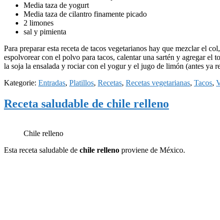
Media taza de yogurt
Media taza de cilantro finamente picado
2 limones
sal y pimienta
Para preparar esta receta de tacos vegetarianos hay que mezclar el col, 
espolvorear con el polvo para tacos, calentar una sartén y agregar el t
la soja la ensalada y rociar con el yogur y el jugo de limón (antes ya 
Kategorie:
Entradas
,
Platillos
,
Recetas
,
Recetas vegetarianas
,
Tacos
,
V
Receta saludable de chile relleno
Chile relleno
Esta receta saludable de
chile relleno
proviene de México.