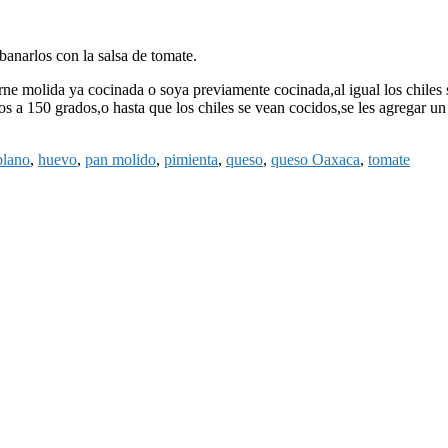
banarlos con la salsa de tomate.
ne molida ya cocinada o soya previamente cocinada,al igual los chiles s
s a 150 grados,o hasta que los chiles se vean cocidos,se les agregar u
blano
,
huevo
,
pan molido
,
pimienta
,
queso
,
queso Oaxaca
,
tomate