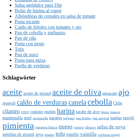
Salsa agridulce para Dip
Bolas de harina al vapor
Albóndigas de cereales en salsa de tomate
Pasta picante
Caldo de frijoles con tomates y ajo
Pan de cebolla y garbanzo
Pan de olla
Pasta con pesto
Tofu
Pan de nuez
Pasta para pizza
Paella de verduras
Schlagwörter
ajo
aceite
aceite de oliva
aceite de girasol
aguacate
cebolla
caldo de verduras
canela
ajonjolí
Chile
harina
cilantro
coco
comino
eneldo
jarabe de arce
limón
mango
mantequilla
miel
naranja
pasitas
perejil
mozzarella
orégano
pan bimbo
pan integral
pimienta
queso
salsa de soya
pimienta blanca
quinoa
rábanos
tofu
vainilla
semillas de girasol
soya
tomillo
sésamo
verduras maggi