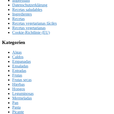
Impressum
Datenschutzerklärung
Recetas saludables
Ingredientes
Recetas
Recetas vegetarianas fáciles
Recetas vegetarianas
Cookie-Richtlinie (EU)
Kategorien
Algas
Caldos
Empanadas
Ensaladas
Entradas
Frutas
Frutas secas
Hierbas
Hongos
Leguminosas
Mermeladas
Pan
Pasta
Picante