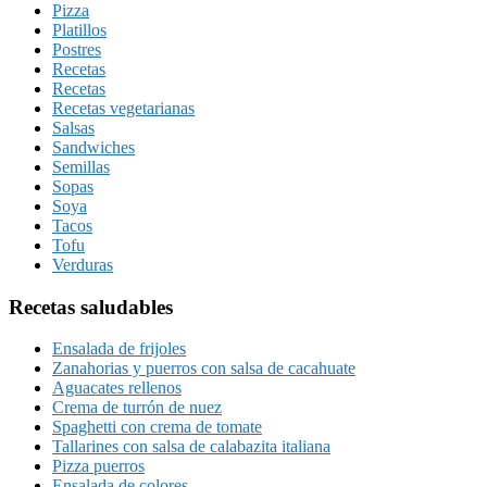
Pizza
Platillos
Postres
Recetas
Recetas
Recetas vegetarianas
Salsas
Sandwiches
Semillas
Sopas
Soya
Tacos
Tofu
Verduras
Recetas saludables
Ensalada de frijoles
Zanahorias y puerros con salsa de cacahuate
Aguacates rellenos
Crema de turrón de nuez
Spaghetti con crema de tomate
Tallarines con salsa de calabazita italiana
Pizza puerros
Ensalada de colores