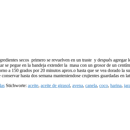
ngredientes secos primero se revuelven en un traste y después agregar l
itar se pegue en la bandeja extender la masa con un grosor de un centí
orno a 150 grados por 20 minutos aprox.o hasta que se vea dorado la sup
e conservar hasta dos semana manteniendose crujientes guardadas en lat
las
Stichworte:
aceite
,
aceite de girasol
,
avena
,
canela
,
coco
,
harina
,
jar