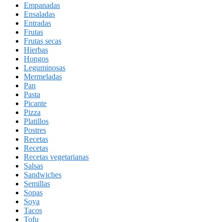
Empanadas
Ensaladas
Entradas
Frutas
Frutas secas
Hierbas
Hongos
Leguminosas
Mermeladas
Pan
Pasta
Picante
Pizza
Platillos
Postres
Recetas
Recetas
Recetas vegetarianas
Salsas
Sandwiches
Semillas
Sopas
Soya
Tacos
Tofu