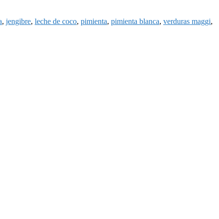
a
,
jengibre
,
leche de coco
,
pimienta
,
pimienta blanca
,
verduras maggi
,