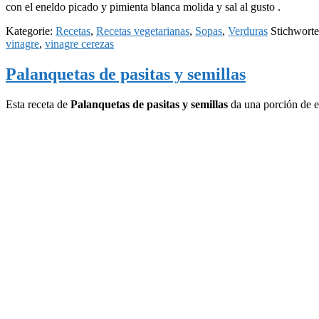
con el eneldo picado y pimienta blanca molida y sal al gusto .
Kategorie:
Recetas
,
Recetas vegetarianas
,
Sopas
,
Verduras
Stichwort
vinagre
,
vinagre cerezas
Palanquetas de pasitas y semillas
Esta receta de
Palanquetas de pasitas y semillas
da una porción de en