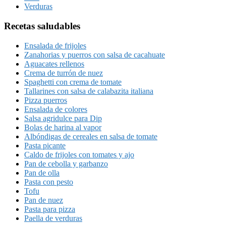
Verduras
Recetas saludables
Ensalada de frijoles
Zanahorias y puerros con salsa de cacahuate
Aguacates rellenos
Crema de turrón de nuez
Spaghetti con crema de tomate
Tallarines con salsa de calabazita italiana
Pizza puerros
Ensalada de colores
Salsa agridulce para Dip
Bolas de harina al vapor
Albóndigas de cereales en salsa de tomate
Pasta picante
Caldo de frijoles con tomates y ajo
Pan de cebolla y garbanzo
Pan de olla
Pasta con pesto
Tofu
Pan de nuez
Pasta para pizza
Paella de verduras