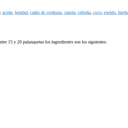
e:
aceite
,
betabel
,
caldo de verduras
,
canela
,
cebolla
,
coco
,
eneldo
,
hierb
tre 15 y 20 palanquetas los ingredientes son los siguientes: