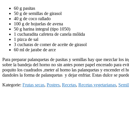
60 g pasitas
50 g de semillas de girasol
40 g de coco rallado
100 g de hojuelas de avena
50 g harina integral (tipo 1050)
1 cucharadita cafetera de canela mólida
1 pizca de sal
3 cucharas de comer de aceite de girasol
60 ml de jarabe de arce
Para preparar palanquetas de pasitas y semillas hay que mezclar los i
sobre la bandeja del horno no sin antes poner papel encerado para ev
poquito los cuadrados ,meter al horno las palanquetas y encender el h
dandoles la forma de palanquetas y dejar enfriar. Estas dulce se pued
Kategorie:
Frutas secas
,
Postres
,
Recetas
,
Recetas vegetarianas
,
Semil