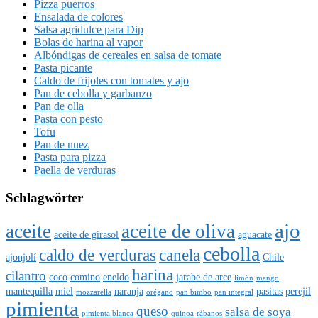
Pizza puerros
Ensalada de colores
Salsa agridulce para Dip
Bolas de harina al vapor
Albóndigas de cereales en salsa de tomate
Pasta picante
Caldo de frijoles con tomates y ajo
Pan de cebolla y garbanzo
Pan de olla
Pasta con pesto
Tofu
Pan de nuez
Pasta para pizza
Paella de verduras
Schlagwörter
ajo
aceite
aceite de oliva
aceite de girasol
aguacate
cebolla
caldo de verduras
canela
ajonjolí
Chile
harina
cilantro
coco
comino
eneldo
jarabe de arce
limón
mango
mantequilla
miel
naranja
pasitas
perejil
mozzarella
orégano
pan bimbo
pan integral
pimienta
queso
salsa de soya
pimienta blanca
quinoa
rábanos