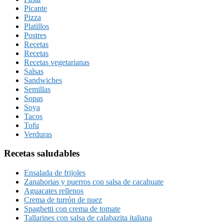
Picante
Pizza
Platillos
Postres
Recetas
Recetas
Recetas vegetarianas
Salsas
Sandwiches
Semillas
Sopas
Soya
Tacos
Tofu
Verduras
Recetas saludables
Ensalada de frijoles
Zanahorias y puerros con salsa de cacahuate
Aguacates rellenos
Crema de turrón de nuez
Spaghetti con crema de tomate
Tallarines con salsa de calabazita italiana