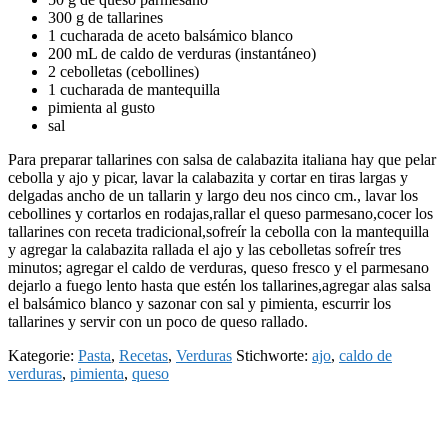
300 g de tallarines
1 cucharada de aceto balsámico blanco
200 mL de caldo de verduras (instantáneo)
2 cebolletas (cebollines)
1 cucharada de mantequilla
pimienta al gusto
sal
Para preparar tallarines con salsa de calabazita italiana hay que pelar
cebolla y ajo y picar, lavar la calabazita y cortar en tiras largas y
delgadas ancho de un tallarin y largo deu nos cinco cm., lavar los
cebollines y cortarlos en rodajas,rallar el queso parmesano,cocer los
tallarines con receta tradicional,sofreír la cebolla con la mantequilla
y agregar la calabazita rallada el ajo y las cebolletas sofreír tres
minutos; agregar el caldo de verduras, queso fresco y el parmesano
dejarlo a fuego lento hasta que estén los tallarines,agregar alas salsa
el balsámico blanco y sazonar con sal y pimienta, escurrir los
tallarines y servir con un poco de queso rallado.
Kategorie:
Pasta
,
Recetas
,
Verduras
Stichworte:
ajo
,
caldo de
verduras
,
pimienta
,
queso