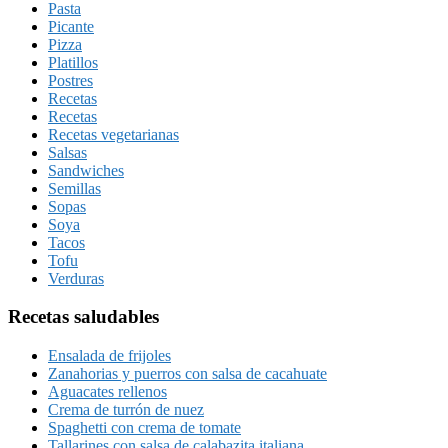
Pasta
Picante
Pizza
Platillos
Postres
Recetas
Recetas
Recetas vegetarianas
Salsas
Sandwiches
Semillas
Sopas
Soya
Tacos
Tofu
Verduras
Recetas saludables
Ensalada de frijoles
Zanahorias y puerros con salsa de cacahuate
Aguacates rellenos
Crema de turrón de nuez
Spaghetti con crema de tomate
Tallarines con salsa de calabazita italiana