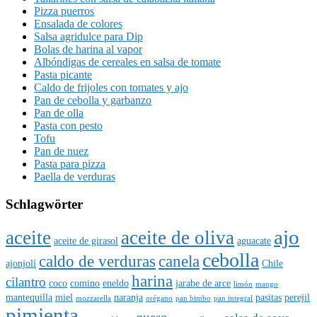
Pizza puerros
Ensalada de colores
Salsa agridulce para Dip
Bolas de harina al vapor
Albóndigas de cereales en salsa de tomate
Pasta picante
Caldo de frijoles con tomates y ajo
Pan de cebolla y garbanzo
Pan de olla
Pasta con pesto
Tofu
Pan de nuez
Pasta para pizza
Paella de verduras
Schlagwörter
ajo
aceite
aceite de oliva
aceite de girasol
aguacate
cebolla
caldo de verduras
canela
ajonjolí
Chile
harina
cilantro
coco
comino
eneldo
jarabe de arce
limón
mango
mantequilla
miel
naranja
pasitas
perejil
mozzarella
orégano
pan bimbo
pan integral
pimienta