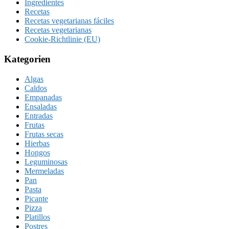
Ingredientes
Recetas
Recetas vegetarianas fáciles
Recetas vegetarianas
Cookie-Richtlinie (EU)
Kategorien
Algas
Caldos
Empanadas
Ensaladas
Entradas
Frutas
Frutas secas
Hierbas
Hongos
Leguminosas
Mermeladas
Pan
Pasta
Picante
Pizza
Platillos
Postres