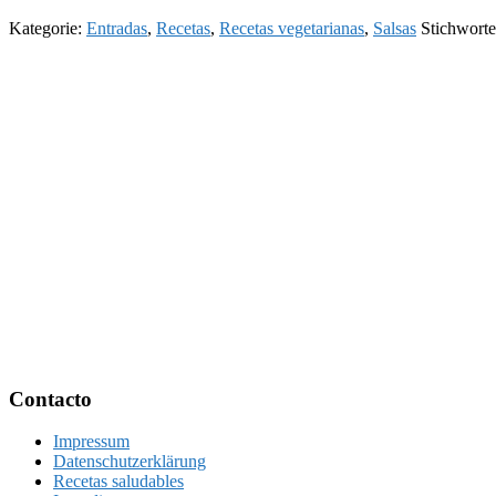
Kategorie:
Entradas
,
Recetas
,
Recetas vegetarianas
,
Salsas
Stichwort
Footer
Contacto
Impressum
Datenschutzerklärung
Recetas saludables