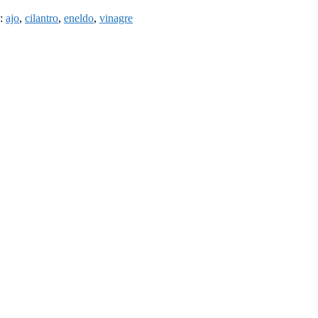
e:
ajo
,
cilantro
,
eneldo
,
vinagre