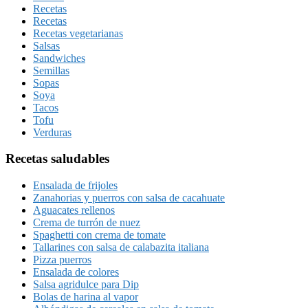
Recetas
Recetas
Recetas vegetarianas
Salsas
Sandwiches
Semillas
Sopas
Soya
Tacos
Tofu
Verduras
Recetas saludables
Ensalada de frijoles
Zanahorias y puerros con salsa de cacahuate
Aguacates rellenos
Crema de turrón de nuez
Spaghetti con crema de tomate
Tallarines con salsa de calabazita italiana
Pizza puerros
Ensalada de colores
Salsa agridulce para Dip
Bolas de harina al vapor