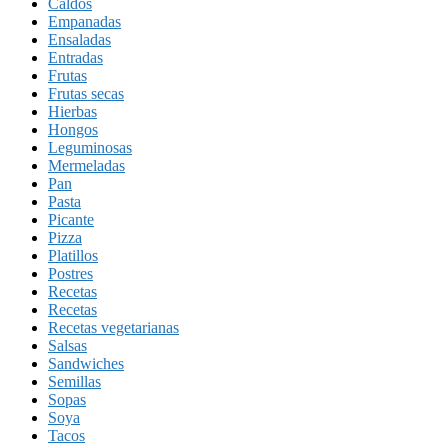
Caldos
Empanadas
Ensaladas
Entradas
Frutas
Frutas secas
Hierbas
Hongos
Leguminosas
Mermeladas
Pan
Pasta
Picante
Pizza
Platillos
Postres
Recetas
Recetas
Recetas vegetarianas
Salsas
Sandwiches
Semillas
Sopas
Soya
Tacos