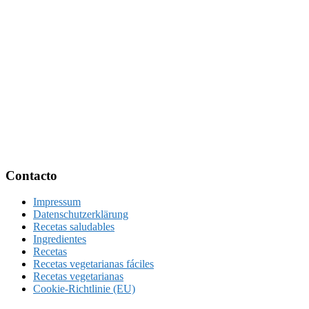
Footer
Contacto
Impressum
Datenschutzerklärung
Recetas saludables
Ingredientes
Recetas
Recetas vegetarianas fáciles
Recetas vegetarianas
Cookie-Richtlinie (EU)