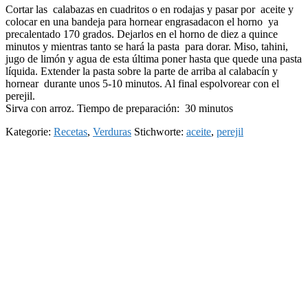
Cortar las calabazas en cuadritos o en rodajas y pasar por
aceite
y
colocar en
una
bandeja para hornear
engrasadacon el
horno ya
precalentado 170 grados.
Dejarlos en el horno de diez a quince
minutos y mientras tanto se hará la pasta
para dorar
.
Miso
,
tahini
,
jugo de limón y
agua de esta última poner hasta que quede una pasta
líquida
.
Extender la pasta sobre
la parte de arriba al
calabacín
y
hornear
durante unos 5-10
minutos
. Al final
espolvorear con
el
perejil
.
Sirva con
arroz
.
Tiempo de preparación
: 30 minutos
Kategorie:
Recetas
,
Verduras
Stichworte:
aceite
,
perejil