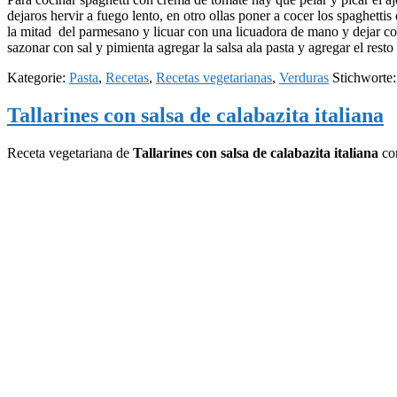
dejaros hervir a fuego lento, en otro ollas poner a cocer los spaghett
la mitad del parmesano y licuar con una licuadora de mano y dejar cocer
sazonar con sal y pimienta agregar la salsa ala pasta y agregar el res
Kategorie:
Pasta
,
Recetas
,
Recetas vegetarianas
,
Verduras
Stichworte
Tallarines con salsa de calabazita italiana
Receta vegetariana de
Tallarines con salsa de calabazita italiana
con