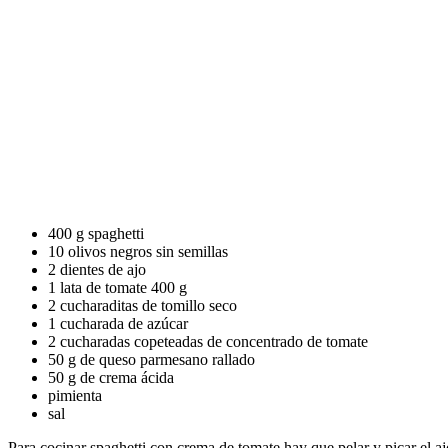
400 g spaghetti
10 olivos negros sin semillas
2 dientes de ajo
1 lata de tomate 400 g
2 cucharaditas de tomillo seco
1 cucharada de azúcar
2 cucharadas copeteadas de concentrado de tomate
50 g de queso parmesano rallado
50 g de crema ácida
pimienta
sal
Para cocinar spaghetti con crema de tomate hay que pelar y picar el ajo,