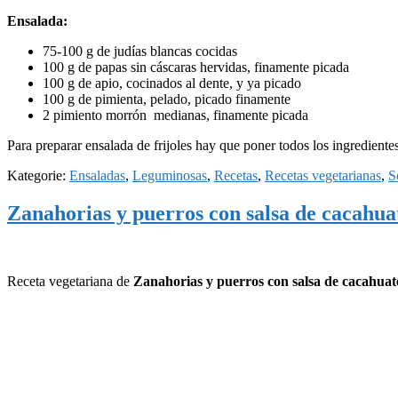
Ensalada:
75-100 g de judías blancas cocidas
100 g de papas sin cáscaras hervidas, finamente picada
100 g de apio, cocinados al dente, y ya picado
100 g de pimienta, pelado, picado finamente
2 pimiento morrón medianas, finamente picada
Para preparar ensalada de frijoles hay que poner todos los ingredientes
Kategorie:
Ensaladas
,
Leguminosas
,
Recetas
,
Recetas vegetarianas
,
S
Zanahorias y puerros con salsa de cacahua
Receta vegetariana de
Zanahorias y puerros con salsa de cacahuat