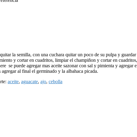
referencia
uitar la semilla, con una cuchara quitar un poco de su pulpa y guardar par
pimiento y cortar en cuadritos, limpiar el champiñon y cortar en cuadritos,
ere se puede agregar mas aceite sazonar con sal y pimienta y agregar el
 agregar al final el germinado y la albahaca picada.
rte:
aceite
,
aguacate
,
ajo
,
cebolla