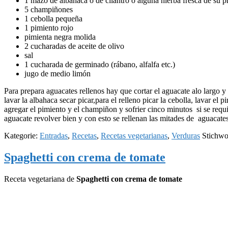
1 mazo de albahaca o de cilantro o alguna hierba fresca de su p
5 champiñones
1 cebolla pequeña
1 pimiento rojo
pimienta negra molida
2 cucharadas de aceite de olivo
sal
1 cucharada de germinado (rábano, alfalfa etc.)
jugo de medio limón
Para prepara aguacates rellenos hay que cortar el aguacate alo largo y q
lavar la albahaca secar picar,para el relleno picar la cebolla, lavar el 
agregar el pimiento y el champiñon y sofrier cinco minutos si se requi
aguacate revolver bien y con esto se rellenan las mitades de aguacates
Kategorie:
Entradas
,
Recetas
,
Recetas vegetarianas
,
Verduras
Stichwo
Spaghetti con crema de tomate
Receta vegetariana de
Spaghetti con crema de tomate