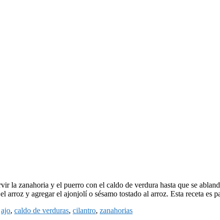
ir la zanahoria y el puerro con el caldo de verdura hasta que se abland
l arroz y agregar el ajonjolí o sésamo tostado al arroz. Esta receta es p
:
ajo
,
caldo de verduras
,
cilantro
,
zanahorias