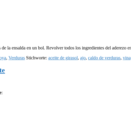
 de la ensalda en un bol. Revolver todos los ingredientes del aderezo en
oya
,
Verduras
Stichworte:
aceite de girasol
,
ajo
,
caldo de verduras
,
vina
te
e
: