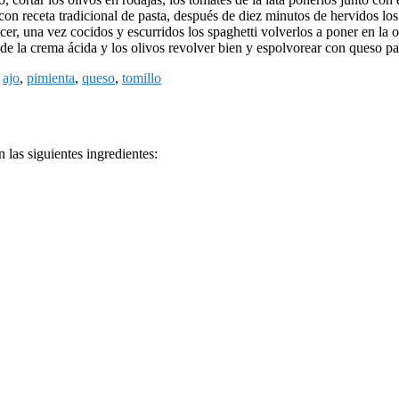
is con receta tradicional de pasta, después de diez minutos de hervidos
, una vez cocidos y escurridos los spaghetti volverlos a poner en la oll
to de la crema ácida y los olivos revolver bien y espolvorear con queso 
:
ajo
,
pimienta
,
queso
,
tomillo
 las siguientes ingredientes: