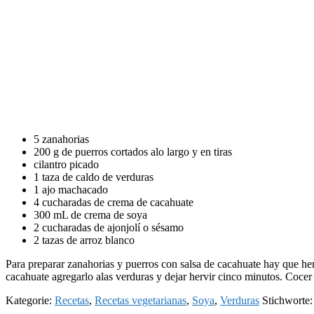
5 zanahorias
200 g de puerros cortados alo largo y en tiras
cilantro picado
1 taza de caldo de verduras
1 ajo machacado
4 cucharadas de crema de cacahuate
300 mL de crema de soya
2 cucharadas de ajonjolí o sésamo
2 tazas de arroz blanco
Para preparar zanahorias y puerros con salsa de cacahuate hay que herv
cacahuate agregarlo alas verduras y dejar hervir cinco minutos. Cocer e
Kategorie:
Recetas
,
Recetas vegetarianas
,
Soya
,
Verduras
Stichworte