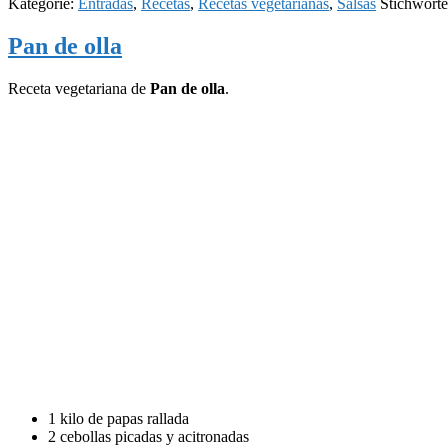
Kategorie:
Entradas
,
Recetas
,
Recetas vegetarianas
,
Salsas
Stichwort
Pan de olla
Receta vegetariana de
Pan de olla
.
1 kilo de papas rallada
2 cebollas picadas y acitronadas