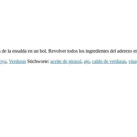
 de la ensalda en un bol. Revolver todos los ingredientes del aderezo en
oya
,
Verduras
Stichworte:
aceite de girasol
,
ajo
,
caldo de verduras
,
vina