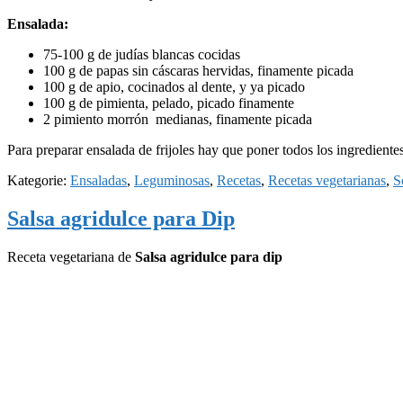
Ensalada:
75-100 g de judías blancas cocidas
100 g de papas sin cáscaras hervidas, finamente picada
100 g de apio, cocinados al dente, y ya picado
100 g de pimienta, pelado, picado finamente
2 pimiento morrón medianas, finamente picada
Para preparar ensalada de frijoles hay que poner todos los ingredientes
Kategorie:
Ensaladas
,
Leguminosas
,
Recetas
,
Recetas vegetarianas
,
S
Salsa agridulce para Dip
Receta vegetariana de
Salsa agridulce para dip