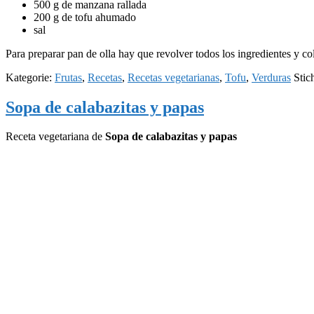
500 g de manzana rallada
200 g de tofu ahumado
sal
Para preparar pan de olla hay que revolver todos los ingredientes y col
Kategorie:
Frutas
,
Recetas
,
Recetas vegetarianas
,
Tofu
,
Verduras
Stic
Sopa de calabazitas y papas
Receta vegetariana de
Sopa de calabazitas y papas