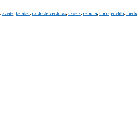
e:
aceite
,
betabel
,
caldo de verduras
,
canela
,
cebolla
,
coco
,
eneldo
,
hierb