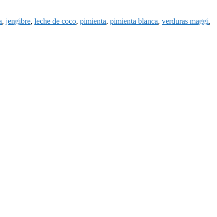
a
,
jengibre
,
leche de coco
,
pimienta
,
pimienta blanca
,
verduras maggi
,