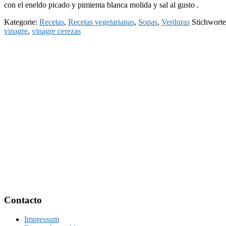
con el eneldo picado y pimienta blanca molida y sal al gusto .
Kategorie:
Recetas
,
Recetas vegetarianas
,
Sopas
,
Verduras
Stichwort
vinagre
,
vinagre cerezas
Footer
Contacto
Impressum