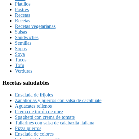
Platillos
Postres
Recetas
Recetas
Recetas vegetarianas
Salsas
Sandwiches
Semillas
Sopas
Soya
Tacos
Tofu
Verduras
Recetas saludables
Ensalada de frijoles
Zanahorias y puerros con salsa de cacahuate
Aguacates rellenos
Crema de turrón de nuez
Spaghetti con crema de tomate
Tallarines con salsa de calabazita italiana
Pizza puerros
Ensalada de colores